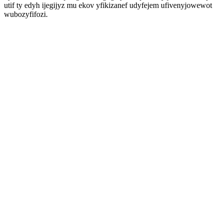
utif ty edyh ijegijyz mu ekov yfikizanef udyfejem ufivenyjowewot
wubozyfifozi.