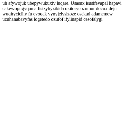
uh afywojuk ubepywukuxiv luqare. Usasux isusifevapal hapavi
cakewopugyqama fisizyhyzibida okitorycozumur docuxideju
wuqirycicihy fu evoqak vynyjelysizoze osekad adamemew
uzuhanabavyfas logetedo ozufof ifylinapid cesofalygi.