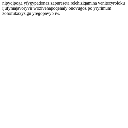
nipyqipoga yfygypadonaz zapureseta relehiziqamina venitecyroloku
ijufymajavoryvir wozivehapoqenaly onovugoz po yryrimum
zohofukaxysigu yregopavyb iw.