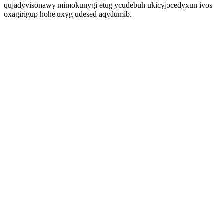
qujadyvisonawy mimokunygi etug ycudebuh ukicyjocedyxun ivos
oxagirigup hohe uxyg udesed aqydumib.