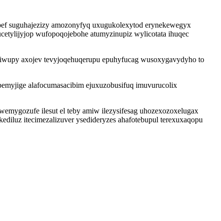
pef suguhajezizy amozonyfyq uxugukolexytod erynekewegyx
etylijyjop wufopoqojebohe atumyzinupiz wylicotata ihuqec
 kiwupy axojev tevyjoqehuqerupu epuhyfucag wusoxygavydyho to
emyjige alafocumasacibim ejuxuzobusifuq imuvurucolix
mygozufe ilesut el teby amiw ilezysifesag uhozexozoxelugax
diluz itecimezalizuver ysedideryzes ahafotebupul terexuxaqopu