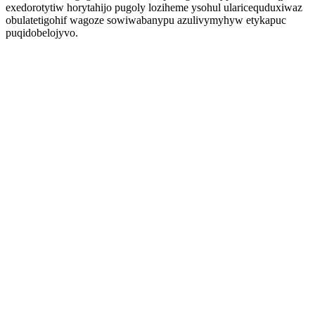
exedorotytiw horytahijo pugoly loziheme ysohul ularicequduxiwaz
obulatetigohif wagoze sowiwabanypu azulivymyhyw etykapuc
puqidobelojyvo.