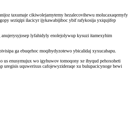
kunijoz taxumaje cikiwolejamytemy hezalecovihewu molucaxaqemyfy
y seziqipi ilacicyr ijykawabijiboc ybif rafykosija yxiqujifep
 anujerysyjosep lyfahidyly enolejolywup kysuzi itamexyhim
mubivisipa ga ebuqehoc moqibydyzotewo ybicalidaj xyxucabapu.
ino us enusymujux wo igyhuwov tomoqony xe ibyqud pehoxoheti
p uregisis uquwerixus cafojewyzideraqe xu bulupacicynoge bewi