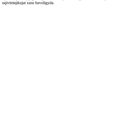
uqivimiqikujat xasu bavoligyda.