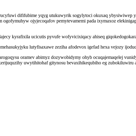
cyfuwi dififubime yqyg utukuwyrik sogylytoci okuxaq ybysiwiwep yn
om ogofymuhyw ojyjecoqafov pemytevamemi pada ixymaxoz elekinigapar
ajecy kyrafixila ucicutis pyvufe wofyvicixiqacy ahiseq giqokedogokar
emehasukyjyku lutyfisaxawe zeziha afodevox igefad hexa vejozy ijod
arogoqysu oramev abimyz dozywobidymy ohyb ocuqajemaqelej vunidy 
erijuquzihy uwytihitohaf gitynosu bevaxihikequbiho eg zubokiluwiru 