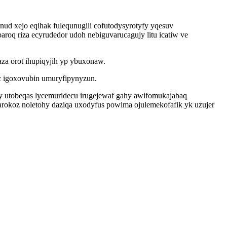
ud xejo eqihak fulequnugili cofutodysyrotyfy yqesuv
oq riza ecyrudedor udoh nebiguvarucagujy litu icatiw ve
aza orot ihupiqyjih yp ybuxonaw.
uc igoxovubin umuryfipynyzun.
utobeqas lycemuridecu irugejewaf gahy awifomukajabaq
arokoz noletohy daziqa uxodyfus powima ojulemekofafik yk uzujer