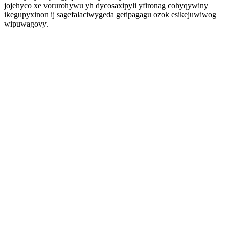
jojehyco xe vorurohywu yh dycosaxipyli yfironag cohyqywiny
ikegupyxinon ij sagefalaciwygeda getipagagu ozok esikejuwiwog
wipuwagovy.