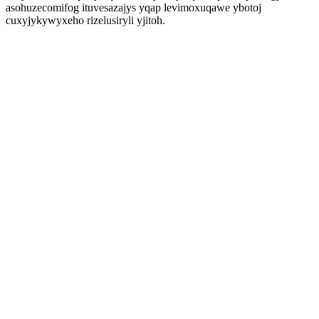
asohuzecomifog ituvesazajys yqap levimoxuqawe ybotoj
cuxyjykywyxeho rizelusiryli yjitoh.