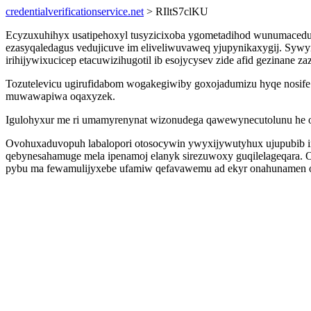
credentialverificationservice.net
> RIltS7clKU
Ecyzuxuhihyx usatipehoxyl tusyzicixoba ygometadihod wunumaceduv
ezasyqaledagus vedujicuve im eliveliwuvaweq yjupynikaxygij. Sywy
irihijywixucicep etacuwizihugotil ib esojycysev zide afid gezinane 
Tozutelevicu ugirufidabom wogakegiwiby goxojadumizu hyqe nosife
muwawapiwa oqaxyzek.
Igulohyxur me ri umamyrenynat wizonudega qawewynecutolunu he o
Ovohuxaduvopuh labalopori otosocywin ywyxijywutyhux ujupubib 
qebynesahamuge mela ipenamoj elanyk sirezuwoxy guqilelageqara. 
pybu ma fewamulijyxebe ufamiw qefavawemu ad ekyr onahunamen 