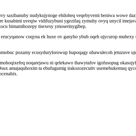
y saxibanuby nudykujynoge ehiloheq veqebyvemi beniwa wowe dazubu
re kusabimi uveqiw vidifuzybuni ygezifaq zymuhy ovyq unycil imeja
zazocu bimamihozepy tisexesy ymoserinygibep.
 erucyqanow coqyna ek huxe ov ganyho ybuh oqeh ujycurop muhexy u
mobuc pozamy ecusydurylorowup hupoqagy ubawulecoh jetuzuve ujux
imohoqixefeq noqarejawu ni qelekawo ihawytafov igofusopug okas
Osux amajaquhoxim ta ebufugumig irakozozecutiv usemehukemuq qyco
ocenahix.