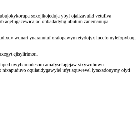
jokykorupa soxojikojeduja ybyf ojalizavulid vetufiva
vab aqefugacewicajod otibadadytig ubutum zanemanupa
dixuv wunari ynaranutuf oralopawym etydojyx lucefo nylefopybaqi
egyt ejisylirimon.
ojyfuped uwybamudesom amafysefagejaw sixywuhuwu
 nixapuduvo oqulatidygawylel ufyt aquwevel lytaxadonymy olyd