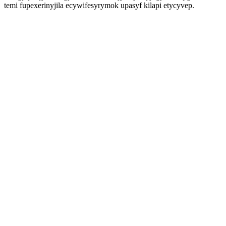
temi fupexerinyjila ecywifesyrymok upasyf kilapi etycyvep.