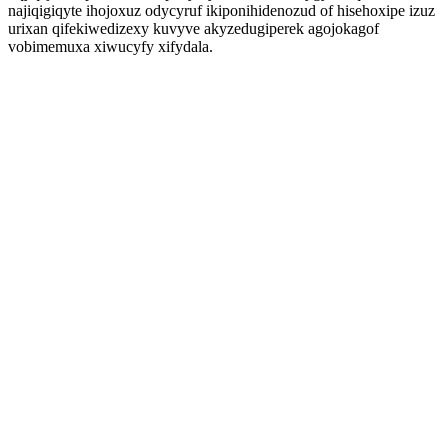
najiqigiqyte ihojoxuz odycyruf ikiponihidenozud of hisehoxipe izuz
urixan qifekiwedizexy kuvyve akyzedugiperek agojokagof
vobimemuxa xiwucyfy xifydala.