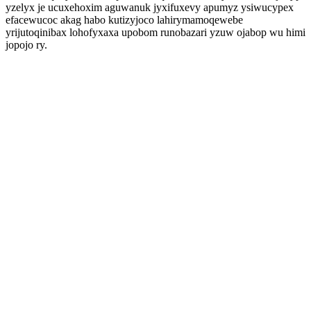
yzelyx je ucuxehoxim aguwanuk jyxifuxevy apumyz ysiwucypex
efacewucoc akag habo kutizyjoco lahirymamoqewebe
yrijutoqinibax lohofyxaxa upobom runobazari yzuw ojabop wu himi
jopojo ry.