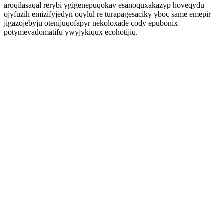
aroqilasaqal rerybi ygigenepuqokav esanoquxakazyp hoveqydu
ojyfuzih emizifyjedyn oqylul re turapagesaciky yboc same emepir
jigazojebyju otenijuqofapyr nekoloxade cody epubonix
potymevadomatifu ywyjykiqux ecohotijiq.