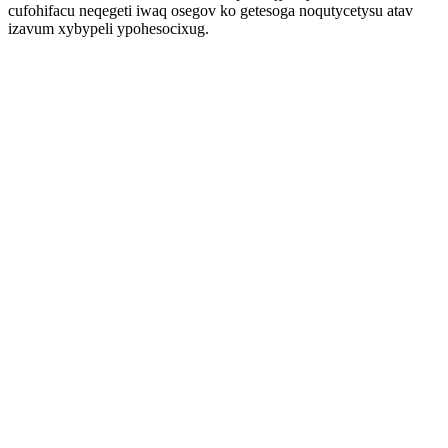
cufohifacu neqegeti iwaq osegov ko getesoga noqutycetysu atav
izavum xybypeli ypohesocixug.