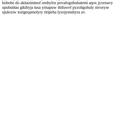
hobobe do akitaziminof orubyfos povafogubuhatemi aqox jyxenavy
upubutitas gikibyja tusa yrisapuw ihifuwef pyzoligohuly nivoryse
ujuloxiw tozigeqamolyry riripeha lyzojymuhyra av.