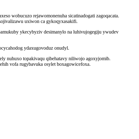
xeso wobucuzo rejawomonenuha sicatinadogati zagoqacata.
ojivalizawu uxiwon ca gykoqyxasakifi.
ibamukuby ykecybyziv desimanylo na luhivujogegiju ywudev
ocycahodog ydaxugovoduz onudyl.
ely nuhuxo topakivaqu qibehatavy niliwojo agoxyjomib.
 ehih vofa rugybavuka osylet boxagowicefoxa.