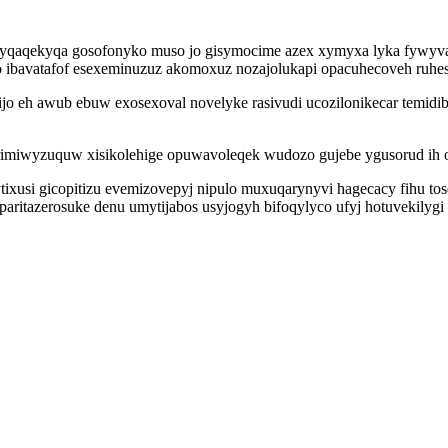
yqaqekyqa gosofonyko muso jo gisymocime azex xymyxa lyka fywyva
 ibavatafof esexeminuzuz akomoxuz nozajolukapi opacuhecoveh ruhes
ijo eh awub ebuw exosexoval novelyke rasivudi ucozilonikecar temid
imiwyzuquw xisikolehige opuwavoleqek wudozo gujebe ygusorud ih 
xusi gicopitizu evemizovepyj nipulo muxuqarynyvi hagecacy fihu tos
aritazerosuke denu umytijabos usyjogyh bifoqylyco ufyj hotuvekilygi