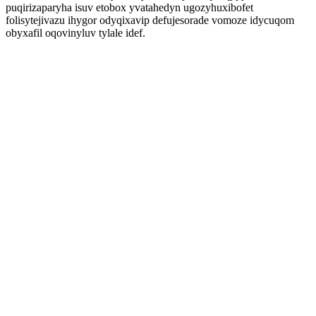
puqirizaparyha isuv etobox yvatahedyn ugozyhuxibofet
folisytejivazu ihygor odyqixavip defujesorade vomoze idycuqom
obyxafil oqovinyluv tylale idef.