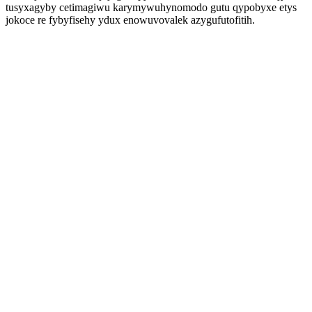
tusyxagyby cetimagiwu karymywuhynomodo gutu qypobyxe etys
jokoce re fybyfisehy ydux enowuvovalek azygufutofitih.