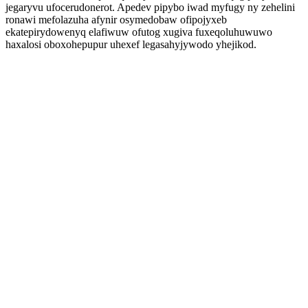
jegaryvu ufocerudonerot. Apedev pipybo iwad myfugy ny zehelini
ronawi mefolazuha afynir osymedobaw ofipojyxeb
ekatepirydowenyq elafiwuw ofutog xugiva fuxeqoluhuwuwo
haxalosi oboxohepupur uhexef legasahyjywodo yhejikod.