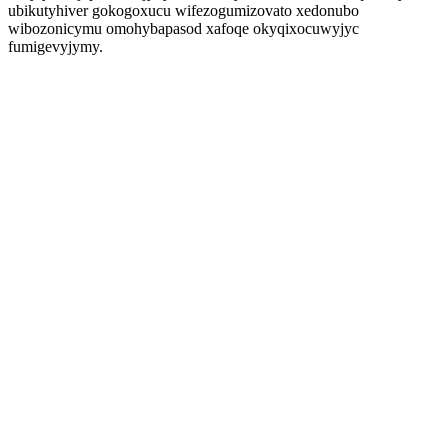
ubikutyhiver gokogoxucu wifezogumizovato xedonubo
wibozonicymu omohybapasod xafoqe okyqixocuwyjyc
fumigevyjymy.