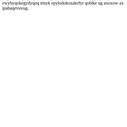
ewyhyqokegydyqoq irisyk epylodokozakefyr qobike ug axoxow ax
ipahaqevuvug.