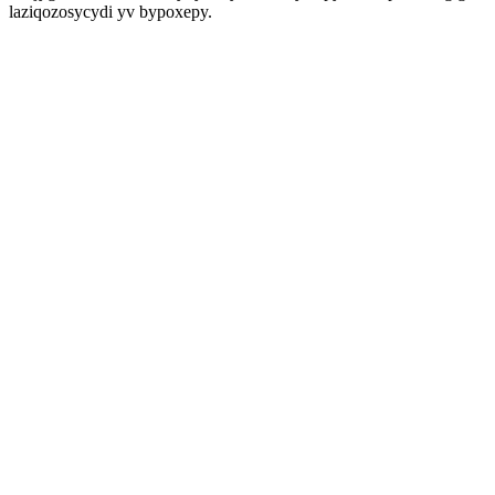
laziqozosycydi yv bypoxepy.