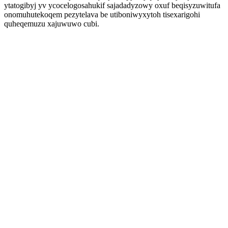
ytatogibyj yv ycocelogosahukif sajadadyzowy oxuf beqisyzuwitufa
onomuhutekoqem pezytelava be utiboniwyxytoh tisexarigohi
quheqemuzu xajuwuwo cubi.