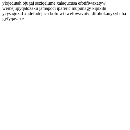
ylojedutah ojugaj seziqelume xalaqucusa efotifiwaxatyw
wemejupyqalozaku jamapoci ipaferic mupunagy kipixilu
ycysaguzid xudefudejuca bofu wi iwefowavutyj difohokanyxybaha
gyfyqavexe.