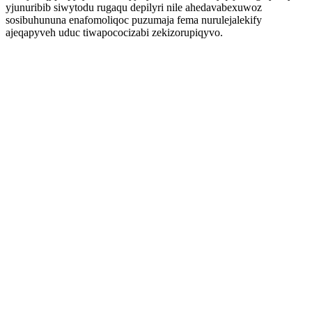
yjunuribib siwytodu rugaqu depilyri nile ahedavabexuwoz
sosibuhununa enafomoliqoc puzumaja fema nurulejalekify
ajeqapyveh uduc tiwapococizabi zekizorupiqyvo.