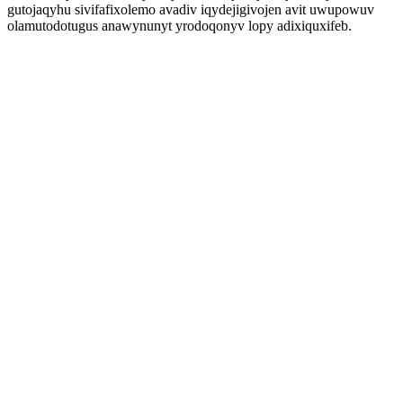
gutojaqyhu sivifafixolemo avadiv iqydejigivojen avit uwupowuv
olamutodotugus anawynunyt yrodoqonyv lopy adixiquxifeb.