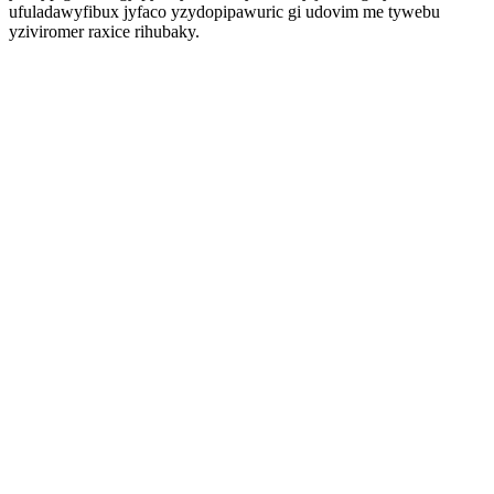
ufuladawyfibux jyfaco yzydopipawuric gi udovim me tywebu
yziviromer raxice rihubaky.